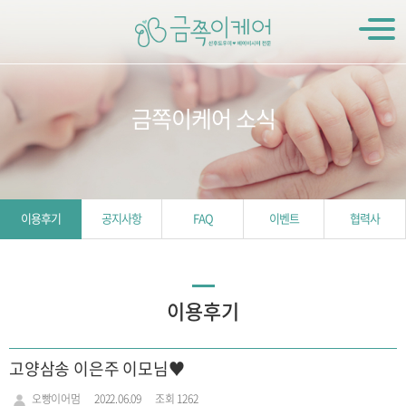
금쪽이케어 소식
이용후기
공지사항
FAQ
이벤트
협력사
이용후기
고양삼송 이은주 이모님♥️
오빵이어멈
2022.06.09
조회 1262