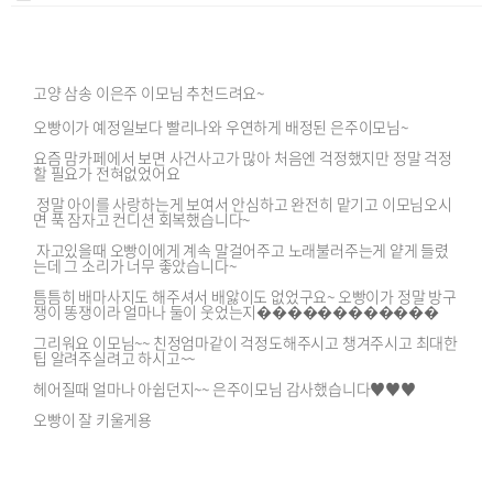
고양 삼송 이은주 이모님 추천드려요~
오빵이가 예정일보다 빨리나와 우연하게 배정된 은주이모님~
요즘 맘카페에서 보면 사건사고가 많아 처음엔 걱정했지만 정말 걱정
할 필요가 전혀없었어요
정말 아이를 사랑하는게 보여서 안심하고 완전히 맡기고 이모님오시
면 푹 잠자고 컨디션 회복했습니다~
자고있을때 오빵이에게 계속 말걸어주고 노래불러주는게 얕게 들렸
는데 그 소리가 너무 좋았습니다~
틈틈히 배마사지도 해주셔서 배앓이도 없었구요~ 오빵이가 정말 방구
쟁이 똥쟁이라 얼마나 둘이 웃었는지������������
그리워요 이모님~~ 친정엄마같이 걱정도해주시고 챙겨주시고 최대한
팁 알려주실려고 하시고~~
헤어질때 얼마나 아쉽던지~~ 은주이모님 감사했습니다♥️♥️♥️
오빵이 잘 키울게용