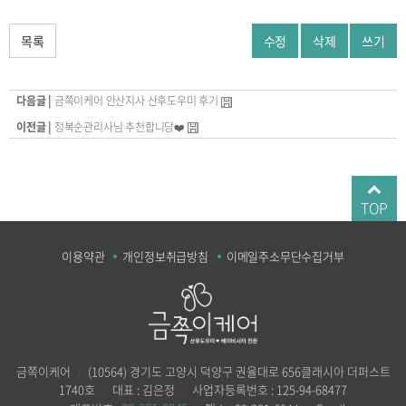
목록
수정
삭제
쓰기
다음글 |
금쪽이케어 안산지사 산후도우미 후기
이전글 |
정복순관리사님 추천합니당❤️
TOP
이용약관
개인정보취급방침
이메일주소무단수집거부
금쪽이케어
｜
(10564) 경기도 고양시 덕양구 권율대로 656클래시아 더퍼스트
1740호
｜
대표 : 김은정
｜
사업자등록번호 : 125-94-68477