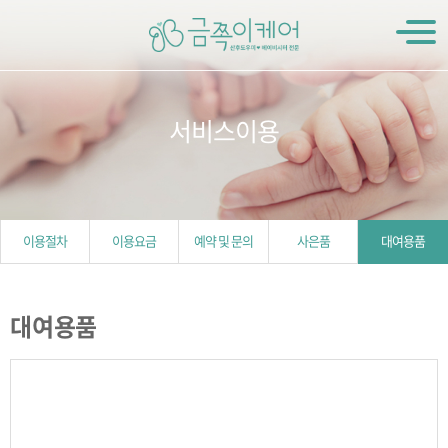
서비스이용
이용절차
이용요금
예약 및 문의
사은품
대여용품
대여용품