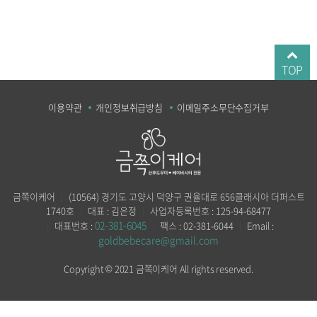
TOP
이용약관
개인정보취급방침
이메일주소무단수집거부
금쪽이케어
｜
(10564) 경기도 고양시 덕양구 권율대로 656클래시아 더퍼스트
1740호
｜
대표 : 김은정
｜
사업자등록번호 : 125-94-68477
02-381-6045
｜
대표번호 :
｜
팩스 : 02-381-6044
｜
Email :
goldbebecare@gmail.com
Copyright © 2021 금쪽이케어 All rights reserved.