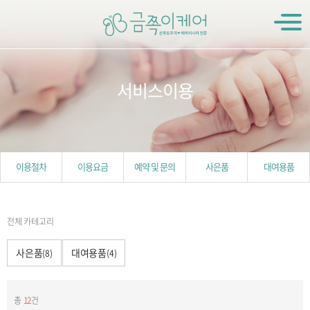
서비스이용
이용절차
이용요금
예약 및 문의
사은품
대여용품
전체 카테고리
사은품
대여용품
(8)
(4)
총
12
건