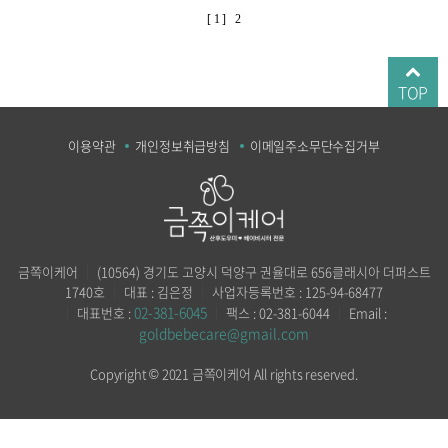
[ 1 ]
2
TOP
이용약관
개인정보취급방침
이메일주소무단수집거부
금쪽이케어
｜
(10564) 경기도 고양시 덕양구 권율대로 656클래시아 더퍼스트
1740호
｜
대표 : 김은정
｜
사업자등록번호 : 125-94-68477
02-381-6045
｜
대표번호 :
｜
팩스 : 02-381-6044
｜
Email :
goldbebecare@gmail.com
Copyright © 2021 금쪽이케어 All rights reserved.